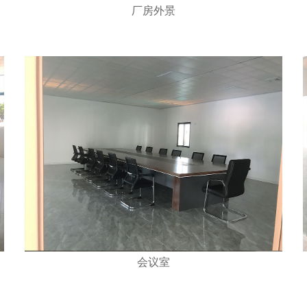
厂房外景
会议室