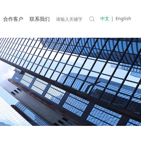
中文
|
English
合作客户
联系我们